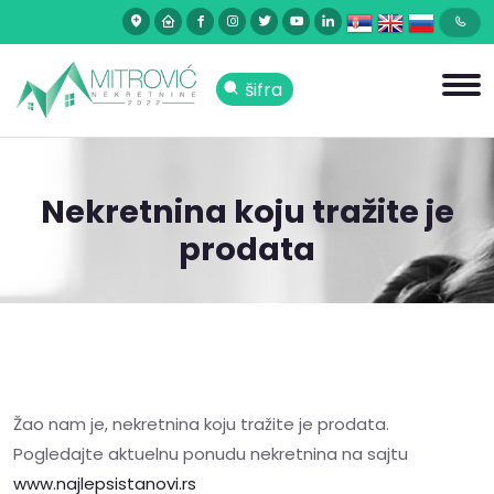
šifra
Nekretnina koju tražite je
prodata
Žao nam je, nekretnina koju tražite je prodata.
Pogledajte aktuelnu ponudu nekretnina na sajtu
www.najlepsistanovi.rs