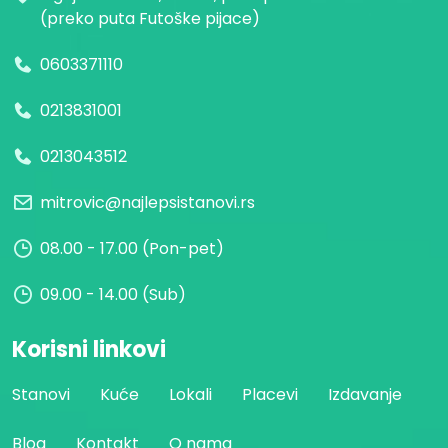
(preko puta Futoške pijace)
0603371110
0213831001
0213043512
mitrovic@najlepsistanovi.rs
08.00 - 17.00 (Pon-pet)
09.00 - 14.00 (Sub)
Korisni linkovi
Stanovi
Kuće
Lokali
Placevi
Izdavanje
Blog
Kontakt
O nama