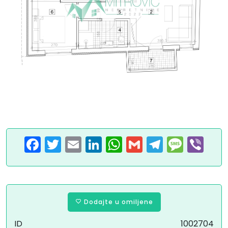
Facebook
Twitter
Email
LinkedIn
WhatsApp
Gmail
Telegram
Message
Viber
Dodajte u omiljene
ID
1002704