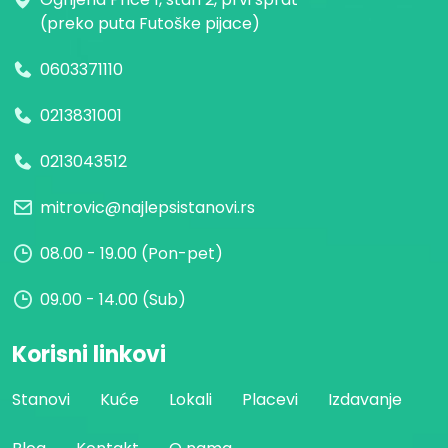
(preko puta Futoške pijace)
0603371110
0213831001
0213043512
mitrovic@najlepsistanovi.rs
08.00 - 19.00 (Pon-pet)
09.00 - 14.00 (Sub)
Korisni linkovi
Stanovi
Kuće
Lokali
Placevi
Izdavanje