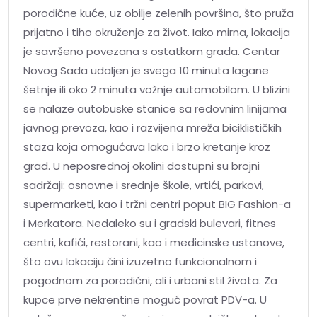
porodične kuće, uz obilje zelenih površina, što pruža
prijatno i tiho okruženje za život. Iako mirna, lokacija
je savršeno povezana s ostatkom grada. Centar
Novog Sada udaljen je svega 10 minuta lagane
šetnje ili oko 2 minuta vožnje automobilom. U blizini
se nalaze autobuske stanice sa redovnim linijama
javnog prevoza, kao i razvijena mreža biciklističkih
staza koja omogućava lako i brzo kretanje kroz
grad. U neposrednoj okolini dostupni su brojni
sadržaji: osnovne i srednje škole, vrtići, parkovi,
supermarketi, kao i tržni centri poput BIG Fashion-a
i Merkatora. Nedaleko su i gradski bulevari, fitnes
centri, kafići, restorani, kao i medicinske ustanove,
što ovu lokaciju čini izuzetno funkcionalnom i
pogodnom za porodični, ali i urbani stil života. Za
kupce prve nekrentine moguć povrat PDV-a. U