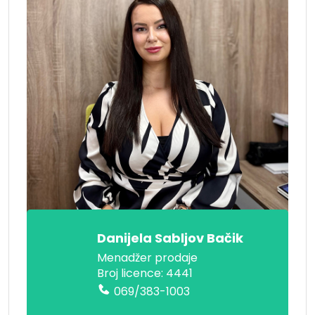
Danijela Sabljov Bačik
Menadžer prodaje
Broj licence: 4441
069/383-1003