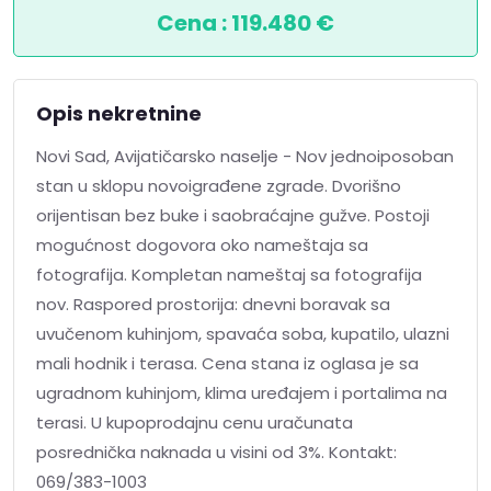
Cena : 119.480 €
Opis nekretnine
Novi Sad, Avijatičarsko naselje - Nov jednoiposoban
stan u sklopu novoigrađene zgrade. Dvorišno
orijentisan bez buke i saobraćajne gužve. Postoji
mogućnost dogovora oko nameštaja sa
fotografija. Kompletan nameštaj sa fotografija
nov. Raspored prostorija: dnevni boravak sa
uvučenom kuhinjom, spavaća soba, kupatilo, ulazni
mali hodnik i terasa. Cena stana iz oglasa je sa
ugradnom kuhinjom, klima uređajem i portalima na
terasi. U kupoprodajnu cenu uračunata
posrednička naknada u visini od 3%. Kontakt:
069/383-1003