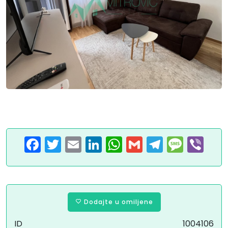
Facebook
Twitter
Email
LinkedIn
WhatsApp
Gmail
Telegram
Message
Viber
Dodajte u omiljene
ID
1004106