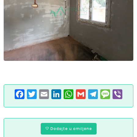
Facebook
Twitter
Email
LinkedIn
WhatsApp
Gmail
Telegram
Message
Viber
Dodajte u omiljene