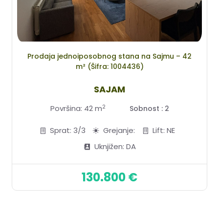
Prodaja jednoiposobnog stana na Sajmu – 42
m² (Šifra: 1004436)
SAJAM
2
Površina: 42 m
Sobnost : 2
Sprat: 3/3
Grejanje:
Lift: NE
Uknjižen: DA
130.800 €