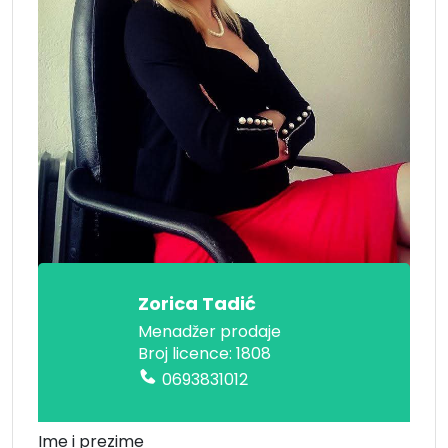
Zorica Tadić
Menadžer prodaje
Broj licence: 1808
0693831012
Ime i prezime