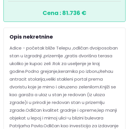
Cena : 81.736 €
Opis nekretnine
Adice - početak bliže Telepu ,odličan dvoiposoban
stan u izgradnji ,prizemlje ,gratis dvorišna terasa
ukoliko je kupac zeli .Rok za useljenje je kraj
godine.Podno grejanje,keramika po izboru,Rehau
antracit stolarija,veliki stakleni portal prema
dvoristu koje je mirno i okruzeno zelenilom.Knjiži se
kao garaža a ulaz u stan je redovan (iz ulaza
zgrade)i u prirodi je redovan stan u prizemlju
zgrade.Odličan kvalitet gradnje i opreme,lep manji
objekat u lepoj i mirnoj ulici-u blizini bulevara
Patrijarha Pavla.Odličan kao investicija za izdavanje