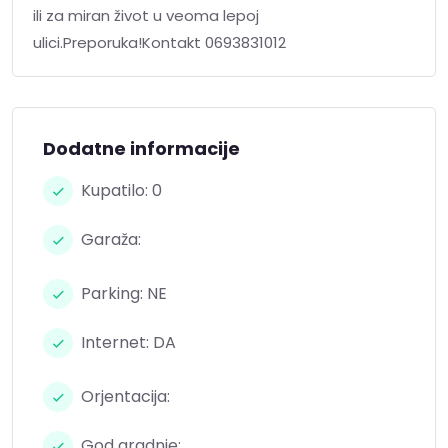
ili za miran život u veoma lepoj
ulici.Preporuka!Kontakt 0693831012
Dodatne informacije
Kupatilo: 0
Garaža:
Parking: NE
Internet: DA
Orjentacija:
God gradnje: