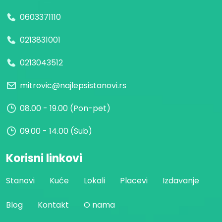
0603371110
0213831001
0213043512
mitrovic@najlepsistanovi.rs
08.00 - 19.00 (Pon-pet)
09.00 - 14.00 (Sub)
Korisni linkovi
Stanovi
Kuće
Lokali
Placevi
Izdavanje
Blog
Kontakt
O nama