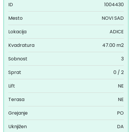
ID
1004430
Mesto
NOVI SAD
Lokacija
ADICE
Kvadratura
47.00 m2
Sobnost
3
Sprat
0 / 2
Lift
NE
Terasa
NE
Grejanje
PO
Uknjižen
DA