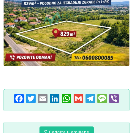
Facebook
Twitter
Email
LinkedIn
WhatsApp
Gmail
Telegram
Message
Viber
Dodajte u omiljene