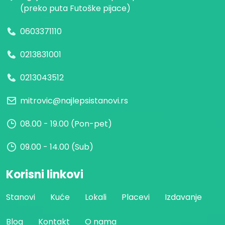
(preko puta Futoške pijace)
0603371110
0213831001
0213043512
mitrovic@najlepsistanovi.rs
08.00 - 19.00 (Pon-pet)
09.00 - 14.00 (Sub)
Korisni linkovi
Stanovi
Kuće
Lokali
Placevi
Izdavanje
Blog
Kontakt
O nama