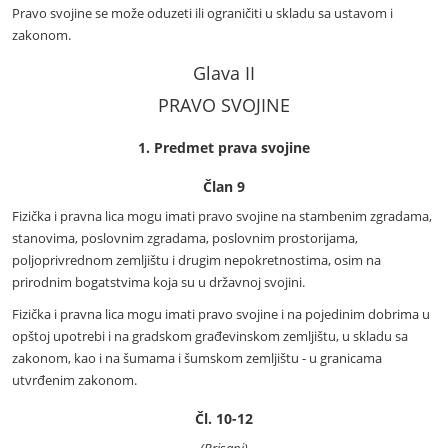
Pravo svojine se može oduzeti ili ograničiti u skladu sa ustavom i
zakonom.
Glava II
PRAVO SVOJINE
1. Predmet prava svojine
Član 9
Fizička i pravna lica mogu imati pravo svojine na stambenim zgradama,
stanovima, poslovnim zgradama, poslovnim prostorijama,
poljoprivrednom zemljištu i drugim nepokretnostima, osim na
prirodnim bogatstvima koja su u državnoj svojini.
Fizička i pravna lica mogu imati pravo svojine i na pojedinim dobrima u
opštoj upotrebi i na gradskom građevinskom zemljištu, u skladu sa
zakonom, kao i na šumama i šumskom zemljištu - u granicama
utvrđenim zakonom.
Čl. 10-12