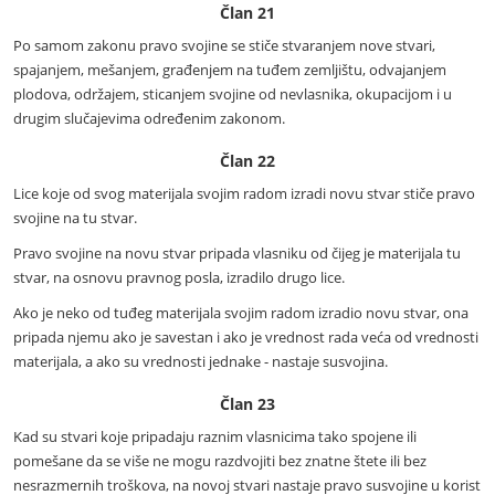
Član 21
Po samom zakonu pravo svojine se stiče stvaranjem nove stvari,
spajanjem, mešanjem, građenjem na tuđem zemljištu, odvajanjem
plodova, održajem, sticanjem svojine od nevlasnika, okupacijom i u
drugim slučajevima određenim zakonom.
Član 22
Lice koje od svog materijala svojim radom izradi novu stvar stiče pravo
svojine na tu stvar.
Pravo svojine na novu stvar pripada vlasniku od čijeg je materijala tu
stvar, na osnovu pravnog posla, izradilo drugo lice.
Ako je neko od tuđeg materijala svojim radom izradio novu stvar, ona
pripada njemu ako je savestan i ako je vrednost rada veća od vrednosti
materijala, a ako su vrednosti jednake - nastaje susvojina.
Član 23
Kad su stvari koje pripadaju raznim vlasnicima tako spojene ili
pomešane da se više ne mogu razdvojiti bez znatne štete ili bez
nesrazmernih troškova, na novoj stvari nastaje pravo susvojine u korist