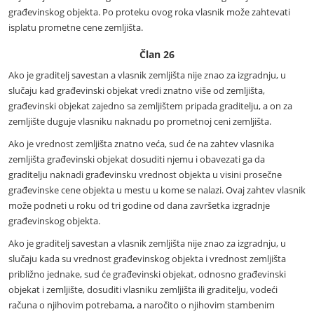
građevinskog objekta. Po proteku ovog roka vlasnik može zahtevati
isplatu prometne cene zemljišta.
Član 26
Ako je graditelj savestan a vlasnik zemljišta nije znao za izgradnju, u
slučaju kad građevinski objekat vredi znatno više od zemljišta,
građevinski objekat zajedno sa zemljištem pripada graditelju, a on za
zemljište duguje vlasniku naknadu po prometnoj ceni zemljišta.
Ako je vrednost zemljišta znatno veća, sud će na zahtev vlasnika
zemljišta građevinski objekat dosuditi njemu i obavezati ga da
graditelju naknadi građevinsku vrednost objekta u visini prosečne
građevinske cene objekta u mestu u kome se nalazi. Ovaj zahtev vlasnik
može podneti u roku od tri godine od dana završetka izgradnje
građevinskog objekta.
Ako je graditelj savestan a vlasnik zemljišta nije znao za izgradnju, u
slučaju kada su vrednost građevinskog objekta i vrednost zemljišta
približno jednake, sud će građevinski objekat, odnosno građevinski
objekat i zemljište, dosuditi vlasniku zemljišta ili graditelju, vodeći
računa o njihovim potrebama, a naročito o njihovim stambenim