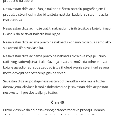
propustio da ubere.
Nesavestan držalac dužan je naknaditi štetu nastalu pogoršanjem ili
propašću stvari, osim ako bi ta šteta nastala i kada bi se stvar nalazila
kod vlasnika.
Nesavestan držalac može tražiti naknadu nužnih troškova koje bi imao
i vlasnik da se stvar nalazila kod njega.
Nesavestan držalac ima pravo na naknadu korisnih troškova samo ako
su korisni lično za vlasnika.
Nesavestan držalac nema pravo na naknadu troškova koje je učinio
radi svog zadovoljstva ili ulepšavanja stvari, ali može da odnese stvar
koju je ugradio radi svog zadovoljstva ili ulepšavanja stvari kad se ona
može odvojiti bez oštećenja glavne stvari.
Savestan držalac postaje nesavestan od trenutka kada mu je tužba
dostavljena, ali vlasnik može dokazivati da je savestan držalac postao
nesavestan i pre dostavljanja tužbe.
Član 40
Pravo vlasnika da od nesavesnog držaoca zahteva predaju ubranih