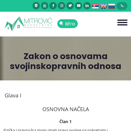
šifra
Zakon o osnovama
svojinskopravnih odnosa
Glava I
OSNOVNA NAČELA
Član 1
Fizička i pravna lica mogu imati pravo svojine na pokretnim i