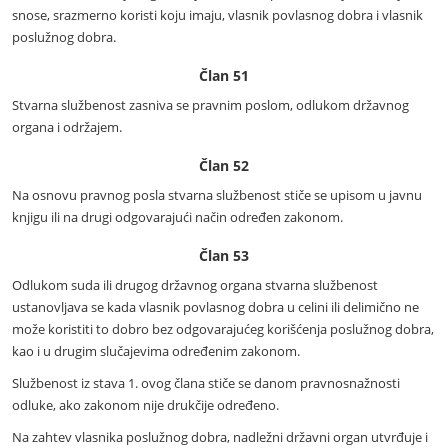
snose, srazmerno koristi koju imaju, vlasnik povlasnog dobra i vlasnik
poslužnog dobra.
Član 51
Stvarna službenost zasniva se pravnim poslom, odlukom državnog
organa i održajem.
Član 52
Na osnovu pravnog posla stvarna službenost stiče se upisom u javnu
knjigu ili na drugi odgovarajući način određen zakonom.
Član 53
Odlukom suda ili drugog državnog organa stvarna službenost
ustanovljava se kada vlasnik povlasnog dobra u celini ili delimično ne
može koristiti to dobro bez odgovarajućeg korišćenja poslužnog dobra,
kao i u drugim slučajevima određenim zakonom.
Službenost iz stava 1. ovog člana stiče se danom pravnosnažnosti
odluke, ako zakonom nije drukčije određeno.
Na zahtev vlasnika poslužnog dobra, nadležni državni organ utvrđuje i