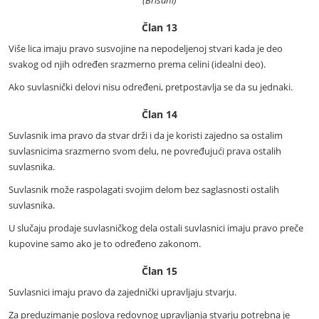
(Brisani)
Član 13
Više lica imaju pravo susvojine na nepodeljenoj stvari kada je deo
svakog od njih određen srazmerno prema celini (idealni deo).
Ako suvlasnički delovi nisu određeni, pretpostavlja se da su jednaki.
Član 14
Suvlasnik ima pravo da stvar drži i da je koristi zajedno sa ostalim
suvlasnicima srazmerno svom delu, ne povređujući prava ostalih
suvlasnika.
Suvlasnik može raspolagati svojim delom bez saglasnosti ostalih
suvlasnika.
U slučaju prodaje suvlasničkog dela ostali suvlasnici imaju pravo preče
kupovine samo ako je to određeno zakonom.
Član 15
Suvlasnici imaju pravo da zajednički upravljaju stvarju.
Za preduzimanje poslova redovnog upravljanja stvarju potrebna je