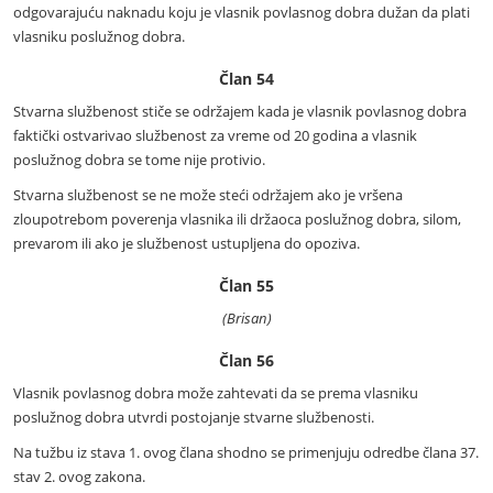
odgovarajuću naknadu koju je vlasnik povlasnog dobra dužan da plati
vlasniku poslužnog dobra.
Član 54
Stvarna službenost stiče se održajem kada je vlasnik povlasnog dobra
faktički ostvarivao službenost za vreme od 20 godina a vlasnik
poslužnog dobra se tome nije protivio.
Stvarna službenost se ne može steći održajem ako je vršena
zloupotrebom poverenja vlasnika ili držaoca poslužnog dobra, silom,
prevarom ili ako je službenost ustupljena do opoziva.
Član 55
(Brisan)
Član 56
Vlasnik povlasnog dobra može zahtevati da se prema vlasniku
poslužnog dobra utvrdi postojanje stvarne službenosti.
Na tužbu iz stava 1. ovog člana shodno se primenjuju odredbe člana 37.
stav 2. ovog zakona.