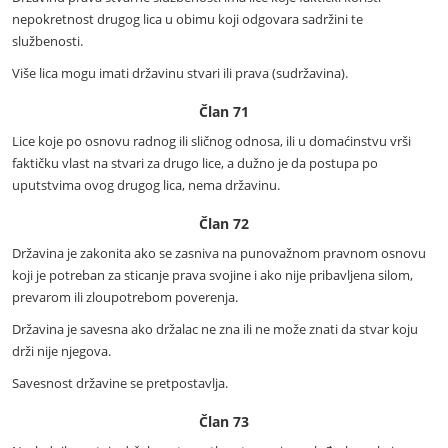
nepokretnost drugog lica u obimu koji odgovara sadržini te
službenosti.
Više lica mogu imati državinu stvari ili prava (sudržavina).
Član 71
Lice koje po osnovu radnog ili sličnog odnosa, ili u domaćinstvu vrši
faktičku vlast na stvari za drugo lice, a dužno je da postupa po
uputstvima ovog drugog lica, nema državinu.
Član 72
Državina je zakonita ako se zasniva na punovažnom pravnom osnovu
koji je potreban za sticanje prava svojine i ako nije pribavljena silom,
prevarom ili zloupotrebom poverenja.
Državina je savesna ako držalac ne zna ili ne može znati da stvar koju
drži nije njegova.
Savesnost državine se pretpostavlja.
Član 73