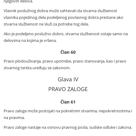
njegovih delova.
Vlasnik poslužnog dobra može zahtevati da stvarna službenost
vlasnika pojedinog dela podeljenog povlasnog dobra prestane ako
stvarna službenost ne služi za potrebe tog dela.
Ako je podeljeno poslužno dobro, stvarna službenost ostaje samo na
delovima na kojima je vršena.
Član 60
Pravo plodouživanja, pravo upotrebe, pravo stanovanja, kao i pravo
stvarnog tereta uređuju se zakonom.
Glava IV
PRAVO ZALOGE
Član 61
Pravo zaloge može postojati na pokretnim stvarima, nepokretnostima i
na pravima.
Pravo zaloge nastaje na osnovu pravnog posla, sudske odluke i zakona.