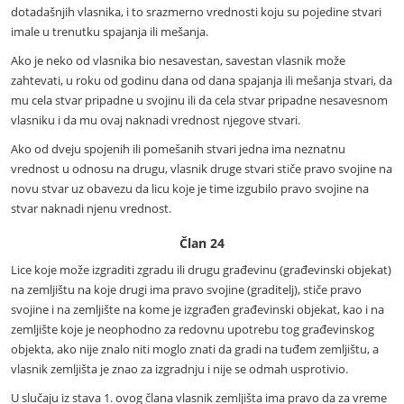
dotadašnjih vlasnika, i to srazmerno vrednosti koju su pojedine stvari
imale u trenutku spajanja ili mešanja.
Ako je neko od vlasnika bio nesavestan, savestan vlasnik može
zahtevati, u roku od godinu dana od dana spajanja ili mešanja stvari, da
mu cela stvar pripadne u svojinu ili da cela stvar pripadne nesavesnom
vlasniku i da mu ovaj naknadi vrednost njegove stvari.
Ako od dveju spojenih ili pomešanih stvari jedna ima neznatnu
vrednost u odnosu na drugu, vlasnik druge stvari stiče pravo svojine na
novu stvar uz obavezu da licu koje je time izgubilo pravo svojine na
stvar naknadi njenu vrednost.
Član 24
Lice koje može izgraditi zgradu ili drugu građevinu (građevinski objekat)
na zemljištu na koje drugi ima pravo svojine (graditelj), stiče pravo
svojine i na zemljište na kome je izgrađen građevinski objekat, kao i na
zemljište koje je neophodno za redovnu upotrebu tog građevinskog
objekta, ako nije znalo niti moglo znati da gradi na tuđem zemljištu, a
vlasnik zemljišta je znao za izgradnju i nije se odmah usprotivio.
U slučaju iz stava 1. ovog člana vlasnik zemljišta ima pravo da za vreme