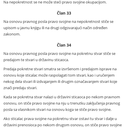
Na nepokretnost se ne može steći pravo svojine okupacijom.
Član 33
Na osnovu pravnog posla pravo svojine na nepokretnost stiče se
upisom u javnu knjigu ili na drugi odgovarajući način određen
zakonom.
Član 34
Na osnovu pravnog posla pravo svojine na pokretnu stvar stiče se
predajom te stvari u državinu sticaoca.
Predaja pokretne stvari smatra se izvršenom i predajom isprave na
osnovu koje sticalac može raspolagati tom stvari, kao i uručenjem
nekog dela stvari ili izdvajanjem ili drugim označavanjem stvari koje
znači predaju stvari.
Kada se pokretna stvar nalazi u državini sticaoca po nekom pravnom
osnovu, on stiče pravo svojine na nju u trenutku zaključenja pravnog
posla sa vlasnikom stvari na osnovu koga se stiče pravo svojine.
Ako sticalac prava svojine na pokretnu stvar ostavi tu stvar i dalje u
državini prenosioca po nekom drugom osnovu, on stiče pravo svojine