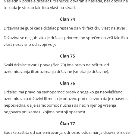
Naslednik postaje držalac u trenutku otvaranja nasleđa, bez obzira na
to kada je stekao faktičku vlast na stvari.
Član 74
Državina se gubi kada držalac prestane da vrši faktičku vlast na stvari.
Državina se ne gubi ako je držalac privremeno sprečen da vrši faktičku
vlast nezavisno od svoje volje.
Član 75
Svaki držalac stvari i prava (član 70) ima pravo na zaštitu od
uznemiravanja ili oduzimanja državine (smetanje državine).
Član 76
Držalac ima pravo na samopomoć protiv onoga ko ga neovlašćeno
uznemirava u državini ili mu ju je oduzeo, pod uslovom da je opasnost
neposredna, da je samopomoć nužna i da način njenog vršenja
odgovara prilikama u kojima postoji opasnost.
Član 77
Sudska zaštita od uznemiravanja, odnosno oduzimanja državine može