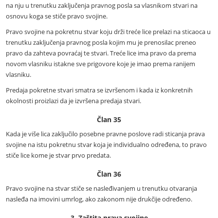
na nju u trenutku zaključenja pravnog posla sa vlasnikom stvari na
osnovu koga se stiče pravo svojine.
Pravo svojine na pokretnu stvar koju drži treće lice prelazi na sticaoca u
trenutku zaključenja pravnog posla kojim mu je prenosilac preneo
pravo da zahteva povraćaj te stvari. Treće lice ima pravo da prema
novom vlasniku istakne sve prigovore koje je imao prema ranijem
vlasniku.
Predaja pokretne stvari smatra se izvršenom i kada iz konkretnih
okolnosti proizlazi da je izvršena predaja stvari.
Član 35
Kada je više lica zaključilo posebne pravne poslove radi sticanja prava
svojine na istu pokretnu stvar koja je individualno određena, to pravo
stiče lice kome je stvar prvo predata.
Član 36
Pravo svojine na stvar stiče se nasleđivanjem u trenutku otvaranja
nasleđa na imovini umrlog, ako zakonom nije drukčije određeno.
3. Zaštita prava svojine