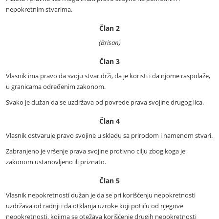
nepokretnim stvarima.
Član 2
(Brisan)
Član 3
Vlasnik ima pravo da svoju stvar drži, da je koristi i da njome raspolaže,
u granicama određenim zakonom.
Svako je dužan da se uzdržava od povrede prava svojine drugog lica.
Član 4
Vlasnik ostvaruje pravo svojine u skladu sa prirodom i namenom stvari.
Zabranjeno je vršenje prava svojine protivno cilju zbog koga je
zakonom ustanovljeno ili priznato.
Član 5
Vlasnik nepokretnosti dužan je da se pri korišćenju nepokretnosti
uzdržava od radnji i da otklanja uzroke koji potiču od njegove
nepokretnosti, kojima se otežava korišćenje drugih nepokretnosti