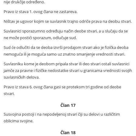
nije drukčije određeno.
Pravo iz stava 1. ovog člana ne zastareva.
Ništav je ugovor kojim se suvlasnik trajno odriče prava na deobu stvari.
Suvlasnici sporazumno određuju način deobe stvari, a u slučaju da se
ne može postići sporazum, odlučuje sud.
Sud će odlučiti da se deoba izvrši prodajom stvari ako je fizička deoba
nemoguća ili je moguća samo uz znatno smanjenje vrednosti stvari.
Suvlasniku kome je deobom pripala stvar ili deo stvari ostali suvlasnici
jamče za pravne i fizičke nedostatke stvari u granicama vrednosti svojih
suvlasničkih delova.
Pravo iz stava 6. ovog člana gasi se protekom tri godine od deobe
stvari.
Član 17
Susvojina postoji i na nepodeljenoj stvari čiji su delovi u različitim
oblicima svojine.
Član 18