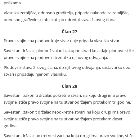
prilikama.
Vlasniku zemljišta, odnosno graditelju, pripada naknada za zemljište,
odnosno građevinski objekat, po odredbi stava 1. ovog člana.
Član 27
Pravo svojine na plodove koje stvar daje pripada vlasniku stvari.
Savestan držalac, plodouživalac i zakupac stvari koja daje plodove stiče
pravo svojine na plodove u trenutku njihovog odvajanja.
Plodovi iz stava 2. ovog člana, do njihovog odvajanja, sastavni su deo
stvari i pripadaju njenom vlasniku.
Član 28
Savestan i zakoniti držalac pokretne stvari, na koju drugi ima pravo
svojine, stiče pravo svojine na tu stvar održajem protekom tri godine.
Savestan i zakonit držalac nepokretne stvari, na koju drugi ima pravo
svojine, stiče pravo svojine na tu stvar održajem protekom deset
godina.
Savestan držalac pokretne stvari, na koju drugi ima pravo svojine, stiče