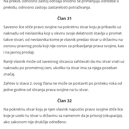
Na prekid, odnosno zastoj održaja shodno se primenjuju odredbe o
prekidu, odnosno zastoju zastarelosti potraživanja.
Član 31
Savesno lice stiče pravo svojine na pokretnu stvar koju je pribavilo uz
naknadu od nevlasnika koji u okviru svoje delatnosti stavlja u promet
takve stvari, od nevlasnika kome je vlasnik predao stvar u državinu na
osnovu pravnog posla koji nije osnov za pribavljanje prava svojine, kao
i na javnoj prodaji.
Raniji vlasnik može od savesnog sticaoca zahtevati da mu stvar vrati uz
naknadu po prometnoj ceni, ukoliko ta stvar ima za njega poseban
značaj.
Zahtev iz stava 2. ovog člana ne može se postaviti po proteku roka od
jedne godine od sticanja prava svojine na tu stvar.
Član 32
Na pokretnu stvar koju je njen vlasnik napustio pravo svojine stiče lice
koje je uzelo tu stvar u državinu sa namerom da je prisvoji (okupacija),
ako zakonom nije drukčije određeno.