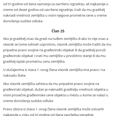
od tri godine od dana saznanja za završenu izgradnju, ali najkasnije u
vreme od deset godina od završene izgradnje, traži da mu graditelj
naknadi vrednost zemljišta u visini njegove prometne cene u vreme
donošenja sudske odluke.
Član 25
Ako je graditelj znao da gradi na tuđem zemljištu ili ako to nije znao a
vlasnik se tome odmah usprotivio, vlasnik zemljišta može tražiti da mu
pripadne pravo svojine na građevinski objekat ili da graditelj poruši
građevinski objekat i vrati mu zemljište u prvobitno stanje ili da mu
graditelj isplati prometnu cenu zemljišta.
U slučajevima iz stava 1. ovog člana vlasnik zemljišta ima pravo i na
naknadu štete.
Ako vlasnik zemljišta zahteva da mu pripadne pravo svojine na
građevinski objekat, dužan je naknaditi graditelju vrednost objekta u
visini prosečne građevinske cene objekta u mestu u kome se nalazi u
vreme donošenja sudske odluke.
Pravo izbora iz stava 1. ovog člana vlasnik zemljišta može ostvariti
najkasnije u roku od tri godine od dana završetka izgradnje