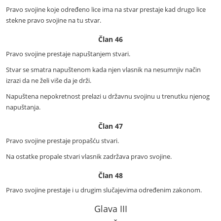
Pravo svojine koje određeno lice ima na stvar prestaje kad drugo lice
stekne pravo svojine na tu stvar.
Član 46
Pravo svojine prestaje napuštanjem stvari.
Stvar se smatra napuštenom kada njen vlasnik na nesumnjiv način
izrazi da ne želi više da je drži.
Napuštena nepokretnost prelazi u državnu svojinu u trenutku njenog
napuštanja.
Član 47
Pravo svojine prestaje propašću stvari.
Na ostatke propale stvari vlasnik zadržava pravo svojine.
Član 48
Pravo svojine prestaje i u drugim slučajevima određenim zakonom.
Glava III