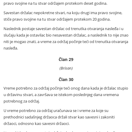
pravo svojine na tu stvar održajem protekom deset godina.
Savestan držalac nepokretne stvari, na koju drugi ima pravo svojine,
stiče pravo svojine na tu stvar održajem protekom 20 godina.
Naslednik postaje savestan držalac od trenutka otvaranja nasleđa i u
slučaju kada je ostavilac bio nesavestan držalac, a naslednik to nije znao
niti je mogao znati, a vreme za održaj počinje teći od trenutka otvaranja
nasleđa.
Član 29
(Brisan)
Član 30
Vreme potrebno za održaj počinje teći onog dana kada je držalac stupio
u državinu stvari, a završava se istekom poslednjeg dana vremena
potrebnog za održaj.
U vreme potrebno za održaj uračunava se i vreme za koje su
prethodnici sadašnjeg držaoca držali stvar kao savesni i zakoniti
držaoci, odnosno kao savesni držaoci.