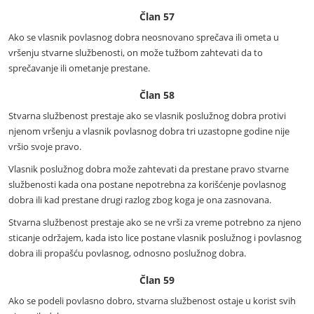
Član 57
Ako se vlasnik povlasnog dobra neosnovano sprečava ili ometa u
vršenju stvarne službenosti, on može tužbom zahtevati da to
sprečavanje ili ometanje prestane.
Član 58
Stvarna službenost prestaje ako se vlasnik poslužnog dobra protivi
njenom vršenju a vlasnik povlasnog dobra tri uzastopne godine nije
vršio svoje pravo.
Vlasnik poslužnog dobra može zahtevati da prestane pravo stvarne
službenosti kada ona postane nepotrebna za korišćenje povlasnog
dobra ili kad prestane drugi razlog zbog koga je ona zasnovana.
Stvarna službenost prestaje ako se ne vrši za vreme potrebno za njeno
sticanje održajem, kada isto lice postane vlasnik poslužnog i povlasnog
dobra ili propašću povlasnog, odnosno poslužnog dobra.
Član 59
Ako se podeli povlasno dobro, stvarna službenost ostaje u korist svih