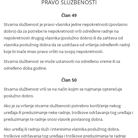
PRAVO SLUŽBENOSTI
Član 49
Stvarna službenost je pravo vlasnika jedne nepokretnosti (povlasno
dobro) da za potrebe te nepokretnosti vrši određene radnje na
nepokretnosti drugog vlasnika (poslužno dobro) ili da zahteva od
vlasnika poslužnog dobra da se uzdržava od vršenja određenih radnji
koje bi inače imao pravo vršiti na svojoj nepokretnosti.
Stvarna službenost se može ustanoviti na određeno vreme ili za
određeno doba godine.
Član 50
Stvarna službenost vrši se na način kojim se najmanje opterećuje
poslužno dobro.
Ako je za vršenje stvarne službenosti potrebno korišćenje nekog
uređaja ili preduzimanje neke radnje, troškove održavanja tog uređaja i
preduzimanje te radnje snosi vlasnik povlasnog dobra.
Ako uređaj ili radnja služi i interesima vlasnika poslužnog dobra,
troškove održavanja tog uređaja i troškove preduzimanja te radnje