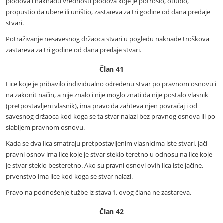
plodova i naknadu vrednosti plodova koje je potrošio, otuđio,
propustio da ubere ili uništio, zastareva za tri godine od dana predaje
stvari.
Potraživanje nesavesnog držaoca stvari u pogledu naknade troškova
zastareva za tri godine od dana predaje stvari.
Član 41
Lice koje je pribavilo individualno određenu stvar po pravnom osnovu i
na zakonit način, a nije znalo i nije moglo znati da nije postalo vlasnik
(pretpostavljeni vlasnik), ima pravo da zahteva njen povraćaj i od
savesnog držaoca kod koga se ta stvar nalazi bez pravnog osnova ili po
slabijem pravnom osnovu.
Kada se dva lica smatraju pretpostavljenim vlasnicima iste stvari, jači
pravni osnov ima lice koje je stvar steklo teretno u odnosu na lice koje
je stvar steklo besteretno. Ako su pravni osnovi ovih lica iste jačine,
prvenstvo ima lice kod koga se stvar nalazi.
Pravo na podnošenje tužbe iz stava 1. ovog člana ne zastareva.
Član 42