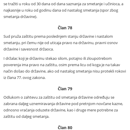
se tražiti u roku od 30 dana od dana saznanja za smetanje i učinioca, a
najkasnije u roku od godinu dana od nastalog smetanja (spor zbog
smetanja državine).
Član 78
Sud pruža zaštitu prema poslednjem stanju državine i nastalom
smetanju, pri čemu nije od uticaja pravo na državinu, pravni osnov
državine i savesnost držaoca.
I držalac koji je državinu stekao silom, potajno ili zloupotrebom
poverenja ima pravo na zaštitu, osim prema licu od koga je na takav
način došao do državine, ako od nastalog smetanja nisu protekli rokovi
iz člana 77. ovog zakona.
Član 79
Odlukom o zahtevu za zaštitu od smetanja državine određuju se
zabrana daljeg uznemiravanja državine pod pretnjom novčane kazne,
odnosno vraćanja oduzete državine, kao i druge mere potrebne za
zaštitu od daljeg smetanja.
Član 80