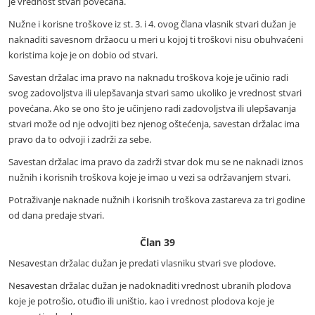
je vrednost stvari povećana.
Nužne i korisne troškove iz st. 3. i 4. ovog člana vlasnik stvari dužan je
naknaditi savesnom držaocu u meri u kojoj ti troškovi nisu obuhvaćeni
koristima koje je on dobio od stvari.
Savestan držalac ima pravo na naknadu troškova koje je učinio radi
svog zadovoljstva ili ulepšavanja stvari samo ukoliko je vrednost stvari
povećana. Ako se ono što je učinjeno radi zadovoljstva ili ulepšavanja
stvari može od nje odvojiti bez njenog oštećenja, savestan držalac ima
pravo da to odvoji i zadrži za sebe.
Savestan držalac ima pravo da zadrži stvar dok mu se ne naknadi iznos
nužnih i korisnih troškova koje je imao u vezi sa održavanjem stvari.
Potraživanje naknade nužnih i korisnih troškova zastareva za tri godine
od dana predaje stvari.
Član 39
Nesavestan držalac dužan je predati vlasniku stvari sve plodove.
Nesavestan držalac dužan je nadoknaditi vrednost ubranih plodova
koje je potrošio, otuđio ili uništio, kao i vrednost plodova koje je