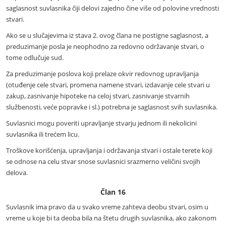
saglasnost suvlasnika čiji delovi zajedno čine više od polovine vrednosti
stvari.
Ako se u slučajevima iz stava 2. ovog člana ne postigne saglasnost, a
preduzimanje posla je neophodno za redovno održavanje stvari, o
tome odlučuje sud.
Za preduzimanje poslova koji prelaze okvir redovnog upravljanja
(otuđenje cele stvari, promena namene stvari, izdavanje cele stvari u
zakup, zasnivanje hipoteke na celoj stvari, zasnivanje stvarnih
službenosti, veće popravke i sl.) potrebna je saglasnost svih suvlasnika.
Suvlasnici mogu poveriti upravljanje stvarju jednom ili nekolicini
suvlasnika ili trećem licu.
Troškove korišćenja, upravljanja i održavanja stvari i ostale terete koji
se odnose na celu stvar snose suvlasnici srazmerno veličini svojih
delova.
Član 16
Suvlasnik ima pravo da u svako vreme zahteva deobu stvari, osim u
vreme u koje bi ta deoba bila na štetu drugih suvlasnika, ako zakonom