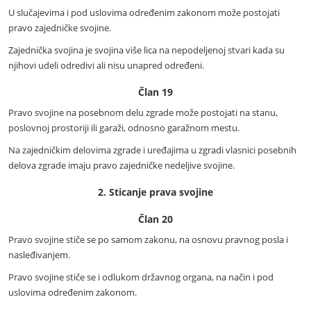
U slučajevima i pod uslovima određenim zakonom može postojati
pravo zajedničke svojine.
Zajednička svojina je svojina više lica na nepodeljenoj stvari kada su
njihovi udeli odredivi ali nisu unapred određeni.
Član 19
Pravo svojine na posebnom delu zgrade može postojati na stanu,
poslovnoj prostoriji ili garaži, odnosno garažnom mestu.
Na zajedničkim delovima zgrade i uređajima u zgradi vlasnici posebnih
delova zgrade imaju pravo zajedničke nedeljive svojine.
2. Sticanje prava svojine
Član 20
Pravo svojine stiče se po samom zakonu, na osnovu pravnog posla i
nasleđivanjem.
Pravo svojine stiče se i odlukom državnog organa, na način i pod
uslovima određenim zakonom.