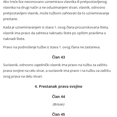
Ako treće lice neosnovano uznemirava vlasnika ili pretpostavljenog
vlasnika na drugi način a ne oduzimanjem stvari, vlasnik, odnosno
pretpostavljeni vlasnik, može tužbom zahtevati da to uznemiravanje
prestane.
Kada je uznemiravanjem iz stava 1. ovog člana prouzrokovana šteta,
vlasnik ima pravo da zahteva naknadu štete po opštim pravilima o
naknadi štete.
Pravo na podnošenje tužbe iz stava 1. ovog člana ne zastareva.
Član 43
Suvlasnik, odnosno zajednički vlasnik ima pravo na tužbu za zaštitu
prava svojine na celu stvar, a suvlasnik ima pravo i na tužbu za zaštitu
svog prava na delu stvari.
4. Prestanak prava svojine
Član 44
(Brisan)
Član 45