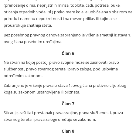
(prenošenje dima, neprijatnih mirisa, toplote, čađi, potresa, buke,
oticanja otpadnih voda i sl.) preko mere koja je uobičajena s obzirom na
prirodu i namenu nepokretnosti i na mesne prilike, ili kojima se
prouzrokuje znatnija šteta.
Bez posebnog pravnog osnova zabranjeno je vršenje smetnji iz stava 1.
ovog člana posebnim uređajima.
Član 6
Na stvari na kojoj postoji pravo svojine može se zasnovati pravo
službenosti, pravo stvarnog tereta i pravo zaloge, pod uslovima
određenim zakonom.
Zabranjeno je vršenje prava iz stava 1. ovog člana protivno cilju zbog
koga su zakonom ustanovljena ili priznata.
Član 7
Sticanje, zaštita i prestanak prava svojine, prava službenosti, prava
stvarnog tereta i prava zaloge uređuju se zakonom.
Član 8