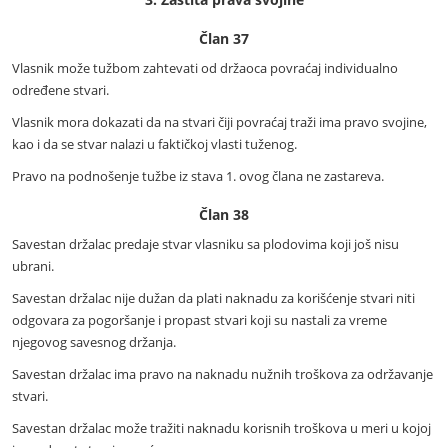
Član 37
Vlasnik može tužbom zahtevati od držaoca povraćaj individualno
određene stvari.
Vlasnik mora dokazati da na stvari čiji povraćaj traži ima pravo svojine,
kao i da se stvar nalazi u faktičkoj vlasti tuženog.
Pravo na podnošenje tužbe iz stava 1. ovog člana ne zastareva.
Član 38
Savestan držalac predaje stvar vlasniku sa plodovima koji još nisu
ubrani.
Savestan držalac nije dužan da plati naknadu za korišćenje stvari niti
odgovara za pogoršanje i propast stvari koji su nastali za vreme
njegovog savesnog držanja.
Savestan držalac ima pravo na naknadu nužnih troškova za održavanje
stvari.
Savestan držalac može tražiti naknadu korisnih troškova u meri u kojoj