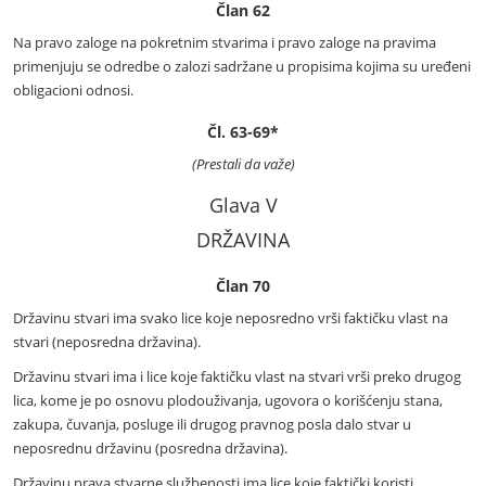
Član 62
Na pravo zaloge na pokretnim stvarima i pravo zaloge na pravima
primenjuju se odredbe o zalozi sadržane u propisima kojima su uređeni
obligacioni odnosi.
Čl. 63-69*
(Prestali da važe)
Glava V
DRŽAVINA
Član 70
Državinu stvari ima svako lice koje neposredno vrši faktičku vlast na
stvari (neposredna državina).
Državinu stvari ima i lice koje faktičku vlast na stvari vrši preko drugog
lica, kome je po osnovu plodouživanja, ugovora o korišćenju stana,
zakupa, čuvanja, posluge ili drugog pravnog posla dalo stvar u
neposrednu državinu (posredna državina).
Državinu prava stvarne službenosti ima lice koje faktički koristi