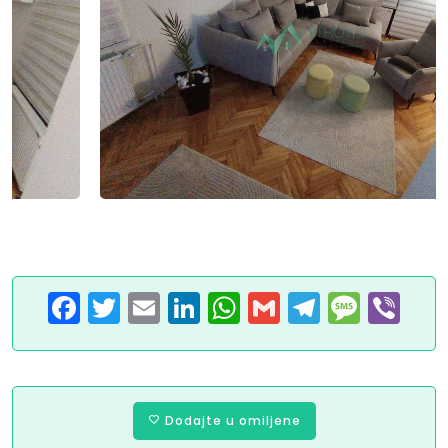
Facebook
Twitter
Email
LinkedIn
WhatsApp
Gmail
Telegram
Message
Viber
Dodajte u omiljene