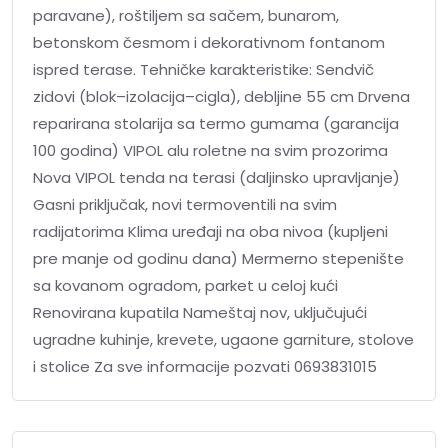
paravane), roštiljem sa sačem, bunarom,
betonskom česmom i dekorativnom fontanom
ispred terase. Tehničke karakteristike: Sendvič
zidovi (blok–izolacija–cigla), debljine 55 cm Drvena
reparirana stolarija sa termo gumama (garancija
100 godina) VIPOL alu roletne na svim prozorima
Nova VIPOL tenda na terasi (daljinsko upravljanje)
Gasni priključak, novi termoventili na svim
radijatorima Klima uređaji na oba nivoa (kupljeni
pre manje od godinu dana) Mermerno stepenište
sa kovanom ogradom, parket u celoj kući
Renovirana kupatila Nameštaj nov, uključujući
ugradne kuhinje, krevete, ugaone garniture, stolove
i stolice Za sve informacije pozvati 0693831015