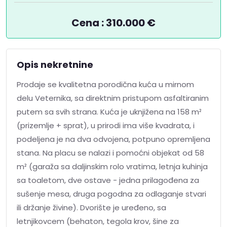
Cena : 310.000 €
Opis nekretnine
Prodaje se kvalitetna porodična kuća u mirnom
delu Veternika, sa direktnim pristupom asfaltiranim
putem sa svih strana. Kuća je uknjižena na 158 m²
(prizemlje + sprat), u prirodi ima više kvadrata, i
podeljena je na dva odvojena, potpuno opremljena
stana. Na placu se nalazi i pomoćni objekat od 58
m² (garaža sa daljinskim rolo vratima, letnja kuhinja
sa toaletom, dve ostave - jedna prilagođena za
sušenje mesa, druga pogodna za odlaganje stvari
ili držanje živine). Dvorište je uređeno, sa
letnjikovcem (behaton, tegola krov, šine za