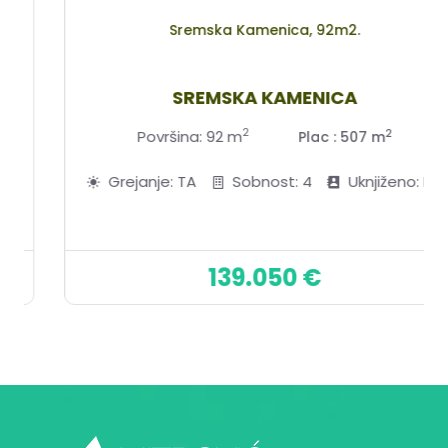
Sremska Kamenica, 92m2.
SREMSKA KAMENICA
2
2
Površina: 92 m
Plac : 507 m
Grejanje: TA
Sobnost: 4
Uknjiženo: DA
139.050 €