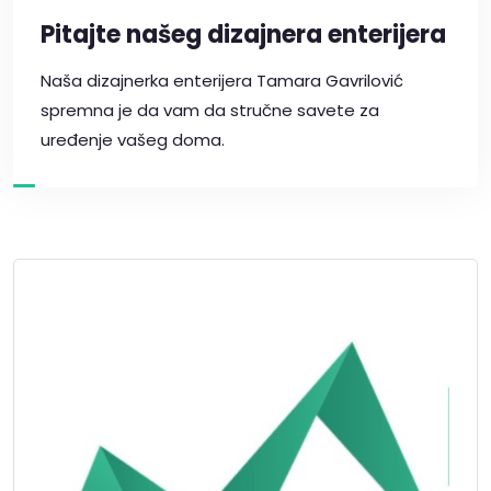
Pitajte našeg dizajnera enterijera
Naša dizajnerka enterijera Tamara Gavrilović
spremna je da vam da stručne savete za
uređenje vašeg doma.