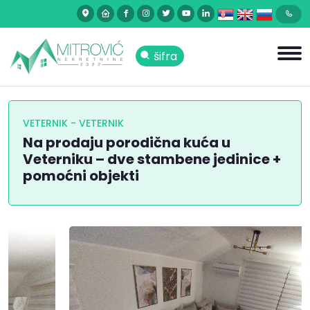
šifra
VETERNIK - VETERNIK
Na prodaju porodična kuća u
Veterniku – dve stambene jedinice +
pomoćni objekti